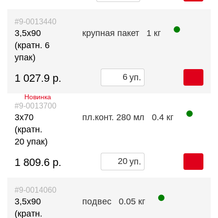
#9-0013440
3,5х90
крупная пакет
1 кг
(кратн. 6
упак)
1 027.9 р.
уп.
Новинка
#9-0013700
3х70
пл.конт. 280 мл
0.4 кг
(кратн.
20 упак)
1 809.6 р.
уп.
#9-0014060
3,5х90
подвес
0.05 кг
(кратн.