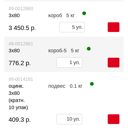
#9-0012860
3х80
короб
5 кг
3 450.5 р.
уп.
#9-0012861
3х80
короб-5
5 кг
776.2 р.
уп.
#9-0014181
оцинк.
подвес
0.1 кг
3х80
(кратн.
10 упак)
409.3 р.
уп.