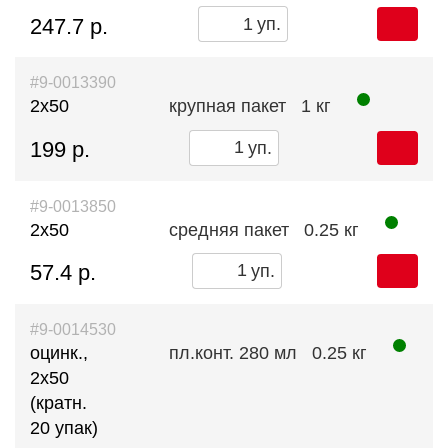
247.7 р.
уп.
#9-0013390
2х50
крупная пакет
1 кг
199 р.
уп.
#9-0013850
2х50
средняя пакет
0.25 кг
57.4 р.
уп.
#9-0014530
оцинк.,
пл.конт. 280 мл
0.25 кг
2х50
(кратн.
20 упак)