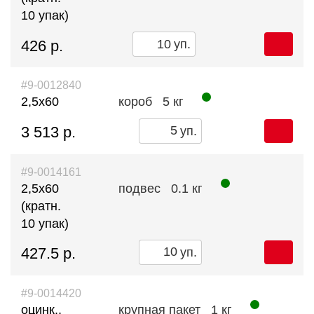
10 упак)
426 р.
уп.
#9-0012840
2,5х60
короб
5 кг
3 513 р.
уп.
#9-0014161
2,5х60
подвес
0.1 кг
(кратн.
10 упак)
427.5 р.
уп.
#9-0014420
оцинк.,
крупная пакет
1 кг