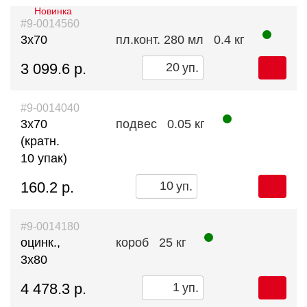
Новинка
#9-0014560
3х70
пл.конт. 280 мл
0.4 кг
3 099.6 р.
уп.
#9-0014040
3х70
подвес
0.05 кг
(кратн.
10 упак)
160.2 р.
уп.
#9-0014180
оцинк.,
короб
25 кг
3x80
4 478.3 р.
уп.