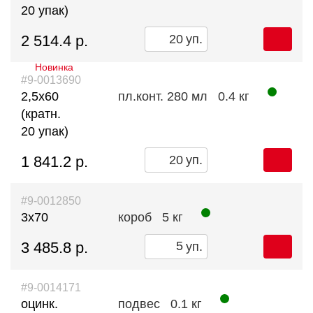
20 упак)
2 514.4 р.
уп.
Новинка
#9-0013690
2,5х60
пл.конт. 280 мл
0.4 кг
(кратн.
20 упак)
1 841.2 р.
уп.
#9-0012850
3х70
короб
5 кг
3 485.8 р.
уп.
#9-0014171
оцинк.
подвес
0.1 кг