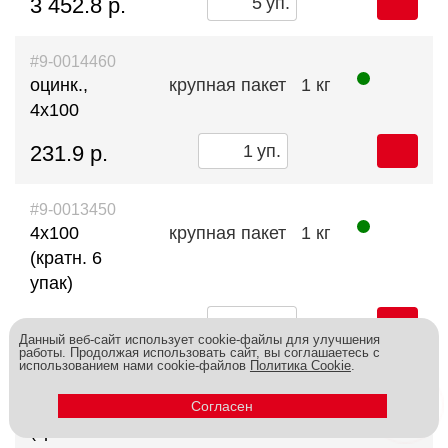
3 452.8 р.
уп.
#9-0014460
оцинк.,
крупная пакет
1 кг
4х100
231.9 р.
уп.
#9-0013450
4х100
крупная пакет
1 кг
(кратн. 6
упак)
1 032.1 р.
уп.
Данный веб-сайт использует cookie-файлы для улучшения
работы. Продолжая использовать сайт, вы соглашаетесь с
Новинка
использованием нами cookie-файлов
Политика Cookie
.
#9-0013730
4х100
пл.конт. 280 мл
0.8 кг
Согласен
(кратн.