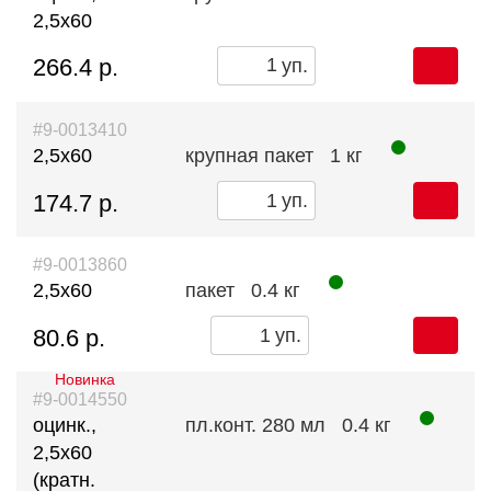
2,5х60
266.4 р.
уп.
#9-0013410
2,5х60
крупная пакет
1 кг
174.7 р.
уп.
#9-0013860
2,5х60
пакет
0.4 кг
80.6 р.
уп.
Новинка
#9-0014550
оцинк.,
пл.конт. 280 мл
0.4 кг
2,5х60
(кратн.