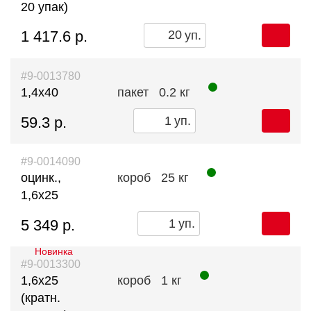
20 упак)
1 417.6 р.
уп.
#9-0013780
1,4х40
пакет
0.2 кг
59.3 р.
уп.
#9-0014090
оцинк.,
короб
25 кг
1,6х25
5 349 р.
уп.
Новинка
#9-0013300
1,6х25
короб
1 кг
(кратн.