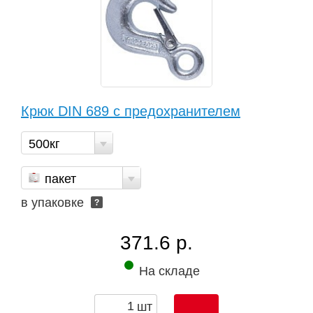
Крюк DIN 689 с предохранителем
500кг
пакет
в упаковке
?
371.6 р.
На складе
шт