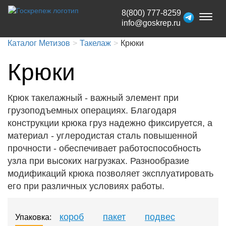
8(800) 777-8259
Toggl
info@goskrep.ru
naviga
Каталог Метизов
Такелаж
Крюки
Крюки
Крюк такелажный - важный элемент при
грузоподъемных операциях. Благодаря
конструкции крюка груз надежно фиксируется, а
материал - углеродистая сталь повышенной
прочности - обеспечивает работоспособность
узла при высоких нагрузках. Разнообразие
модификаций крюка позволяет эксплуатировать
его при различных условиях работы.
короб
пакет
подвес
Упаковка: