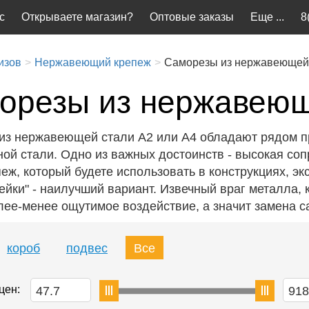
с
Открываете магазин?
Оптовые заказы
Еще ...
8
изов
Нержавеющий крепеж
Саморезы из нержавеющей
орезы из нержавеющ
из нержавеющей стали А2 или А4 обладают рядом п
ой стали. Одно из важных достоинств - высокая соп
еж, который будете использовать в конструкциях, э
ейки" - наилучший вариант. Извечный враг металла,
лее-менее ощутимое воздействие, а значит замена с
короб
подвес
Все
цен: