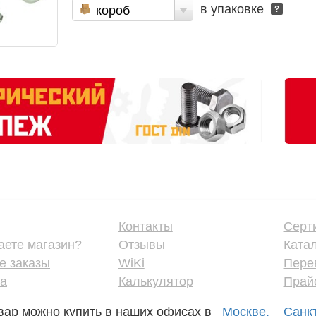
в упаковке
короб
?
Контакты
Серт
аете магазин?
Отзывы
Ката
е заказы
WiKi
Пере
ка
Калькулятор
Прайс
вар можно купить в наших офисах в
Москве,
Санк