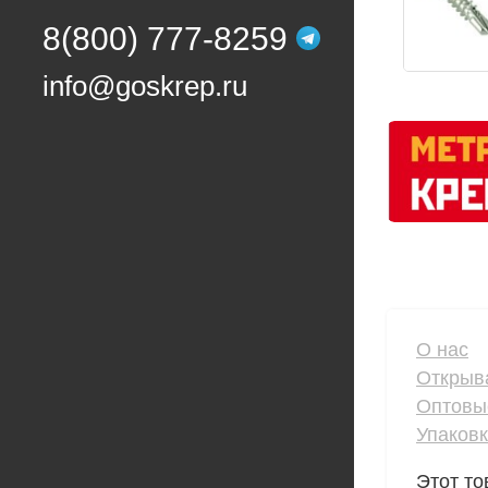
8(800) 777-8259
info@goskrep.ru
О нас
Открыв
Оптовы
Упаков
Этот то