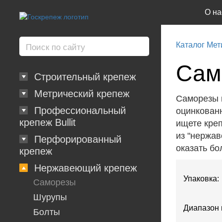
О на
Каталог Мет
Сам
Строительный крепеж
Метрический крепеж
Саморезы 
Профессиональный
оцинкованн
крепеж Bullit
ищете креп
из "нержав
Перфорированный
оказать бо
крепеж
Нержавеющий крепеж
Упаковка:
Саморезы
Шурупы
Диапазон 
Болты