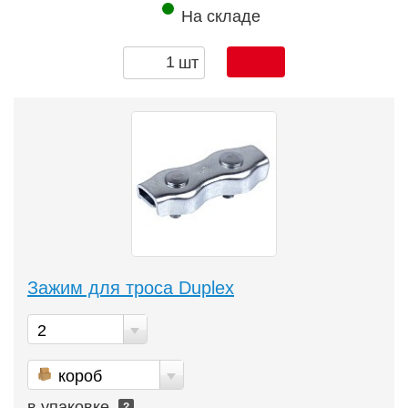
На складе
шт
Зажим для троса Duplex
2
короб
в упаковке
?