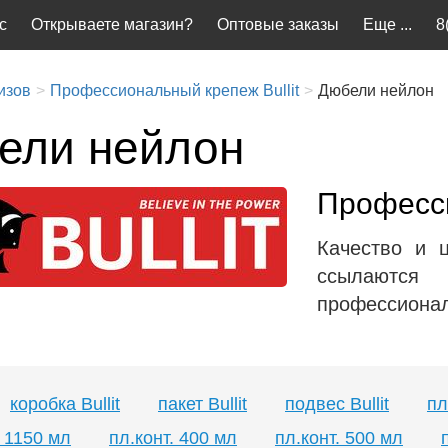
с
Открываете магазин?
Оптовые заказы
Еще ...
8
изов
Профессиональный крепеж Bullit
Дюбели нейлон
ели нейлон
Професси
Качество и 
ссылаютс
профессиональ
коробка Bullit
пакет Bullit
подвес Bullit
пл
. 1150 мл
пл.конт. 400 мл
пл.конт. 500 мл