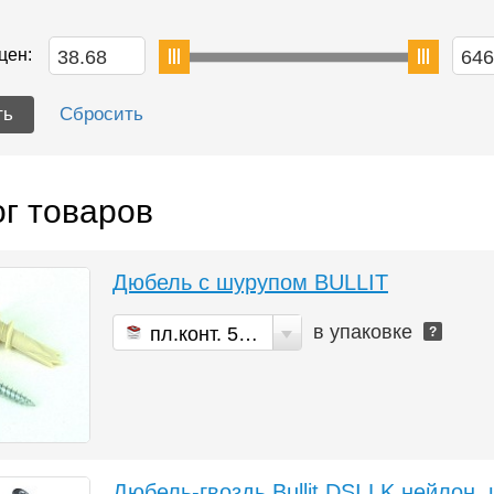
цен:
г товаров
Дюбель с шурупом BULLIT
в упаковке
пл.конт. 500 мл
?
Дюбель-гвоздь Bullit DSI LK нейлон,