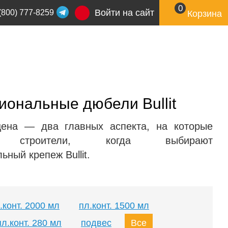
0
Войти на сайт
(800) 777-8259
Корзина
ональные дюбели Bullit
цена — два главных аспекта, на которые
я строители, когда выбирают
ный крепеж Bullit.
.конт. 2000 мл
пл.конт. 1500 мл
пл.конт. 280 мл
подвес
Все