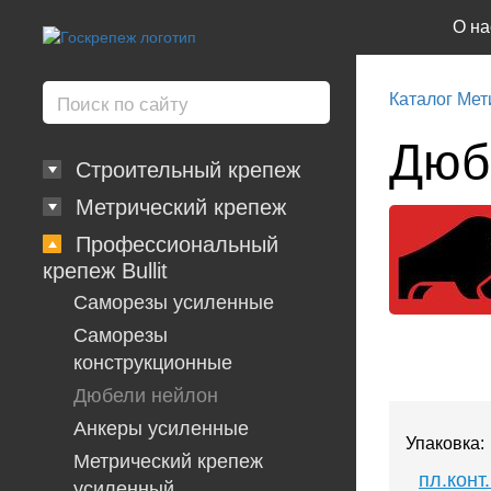
О на
Каталог Мет
Дюб
Строительный крепеж
Метрический крепеж
Профессиональный
крепеж Bullit
Саморезы усиленные
Саморезы
конструкционные
Дюбели нейлон
Анкеры усиленные
Упаковка:
Метрический крепеж
пл.конт
усиленный