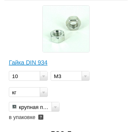
Гайка DIN 934
10
М3
кг
крупная пакет
в упаковке
?