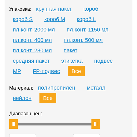
крупная пакет
короб
Упаковка:
короб S
короб M
короб L
пл.конт. 2000 мл
пл.конт. 1150 мл
пл.конт. 400 мл
пл.конт. 500 мл
пл.конт. 280 мл
пакет
средняя пакет
этикетка
подвес
MP
FP-подвес
Все
полипропилен
металл
Материал:
нейлон
Все
Диапазон цен: