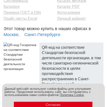
Сертификаты
Каталог метизов
Каталоги
Каталог PDF
Перевод ГОСТ в DIN
Фотогалерея
Прайс-листы Excel
Личный кабинет
Этот товар можно купить в наших офисах в
Москве,
Санкт-Петербурге
QR-код на соответствие
Стандартам безопасной
деятельности организации, в том
числе санитарно-гигиенической
безопасности в целях
противодействия
распространению в Санкт-
Петербурге новой
Данный веб-сайт использует cookie-файлы для улучшения
коронавирусной инфекции.
работы. Продолжая использовать сайт, вы соглашаетесь с
использованием нами cookie-файлов
Политика Cookie
.
Госкреп - надежный поставщик, более 10 лет на рынке.
Метизы и крепеж оптом - это к нам! © 2026
Согласен