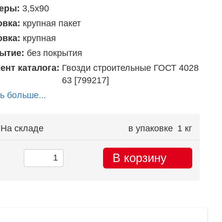
еры:
3,5х90
овка:
крупная пакет
овка:
крупная
ытие:
без покрытия
ент каталога:
Гвозди строительные ГОСТ 4028
63 [799217]
ь больше...
На складе
в упаковке
1 кг
В корзину