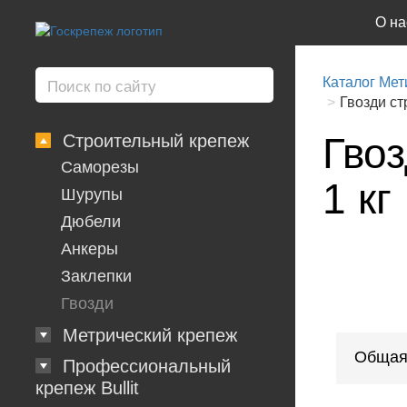
О на
Каталог Мет
Гвозди ст
Гвоз
Строительный крепеж
Саморезы
1 кг
Шурупы
Дюбели
Анкеры
Заклепки
Гвозди
Метрический крепеж
Общая
Профессиональный
крепеж Bullit