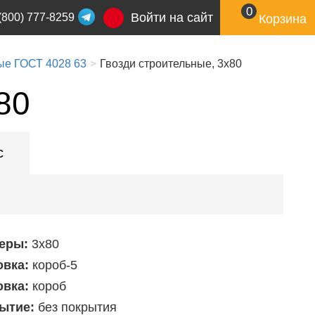
0
Войти на сайт
(800) 777-8259
Корзина
ые ГОСТ 4028 63
Гвозди строительные, 3x80
80
с
еры:
3х80
овка:
короб-5
овка:
короб
ытие:
без покрытия