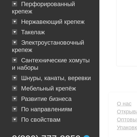
Перфорированный
крепеж
Нержавеющий крепеж
Такелаж
Электроустановочный
крепеж
Сантехнические хомуты
и наборы
Шнуры, канаты, веревки
Мебельный крепёж
Развитие бизнеса
О нас
По направлениям
Открыв
По свойствам
Оптовы
Упаков