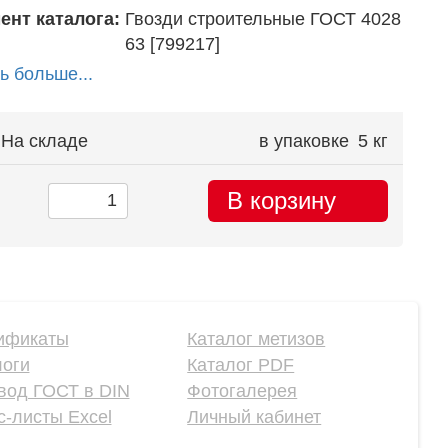
ент каталога:
Гвозди строительные ГОСТ 4028
63 [799217]
ь больше...
На складе
в упаковке
5 кг
В корзину
ификаты
Каталог метизов
логи
Каталог PDF
вод ГОСТ в DIN
Фотогалерея
-листы Excel
Личный кабинет