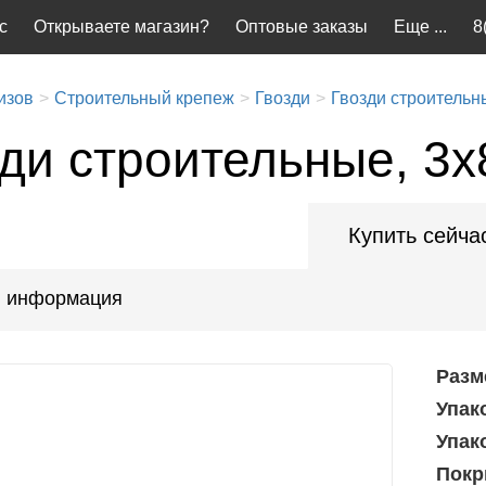
с
Открываете магазин?
Оптовые заказы
Еще ...
8
изов
Строительный крепеж
Гвозди
Гвозди строительн
зди строительные, 3x
Купить сейча
 информация
Разм
Упак
Упак
Покр