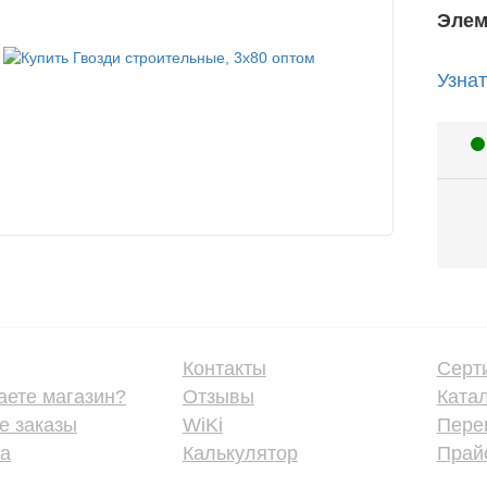
Элем
Узнат
Контакты
Серт
аете магазин?
Отзывы
Ката
е заказы
WiKi
Пере
ка
Калькулятор
Прайс