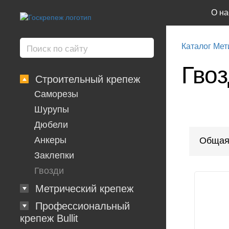
О на
Каталог Мет
Гво
Строительный крепеж
Саморезы
Шурупы
Дюбели
Анкеры
Общая
Заклепки
Гвозди
Метрический крепеж
Профессиональный
крепеж Bullit