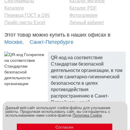
Сертификаты
Каталог метизов
Каталоги
Каталог PDF
Перевод ГОСТ в DIN
Фотогалерея
Прайс-листы Excel
Личный кабинет
Этот товар можно купить в наших офисах в
Москве,
Санкт-Петербурге
QR-код на соответствие
Стандартам безопасной
деятельности организации, в том
числе санитарно-гигиенической
безопасности в целях
противодействия
распространению в Санкт-
Петербурге новой
Данный веб-сайт использует cookie-файлы для улучшения
коронавирусной инфекции.
работы. Продолжая использовать сайт, вы соглашаетесь с
использованием нами cookie-файлов
Политика Cookie
.
Госкреп - надежный поставщик, более 10 лет на рынке.
Метизы и крепеж оптом - это к нам! © 2026
Согласен