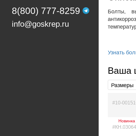
8(800) 777-8259
Болты, в
антикорро
info@goskrep.ru
температур
Узнать бол
Ваша ц
Размеры
#10-00151
Новинка
#КН.0306