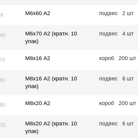
М6х60 А2
подвес
2 шт
59
М6х70 А2 (кратн. 10
подвес
4 шт
40
упак)
М8x16 А2
короб
200 шт
70
М8х16 А2 (кратн. 10
подвес
6 шт
60
упак)
М8х20 А2
короб
200 шт
80
М8х20 А2 (кратн. 10
подвес
6 шт
70
упак)