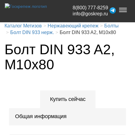
8(800) 777-8259
Toggl
info@goskrep.ru
naviga
Каталог Метизов
Нержавеющий крепеж
Болты
Болт DIN 933 нерж.
Болт DIN 933 A2, М10x80
Болт DIN 933 A2,
М10x80
Купить сейчас
Общая информация