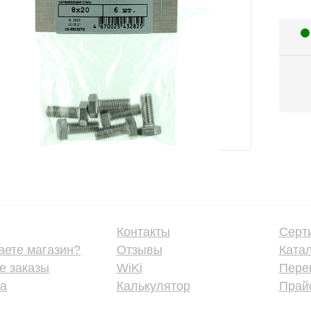
Контакты
Серт
аете магазин?
Отзывы
Ката
е заказы
WiKi
Пере
ка
Калькулятор
Прайс