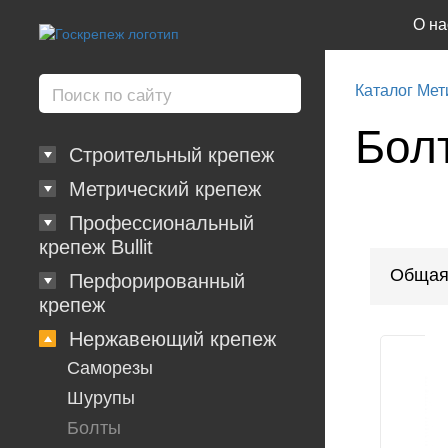
О на
Каталог Мет
Бол
Строительный крепеж
Метрический крепеж
Профессиональный
крепеж Bullit
Общая
Перфорированный
крепеж
Нержавеющий крепеж
Саморезы
Шурупы
Болты