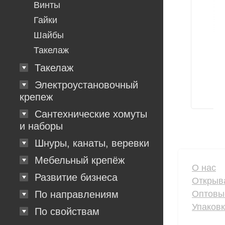
Винты
Гайки
Шайбы
Такелаж
Такелаж
Электроустановочный
крепеж
Сантехнические хомуты
и наборы
Шнуры, канаты, веревки
Мебельный крепёж
О нас
Развитие бизнеса
Открыв
Оптовы
По направлениям
Упаков
По свойствам