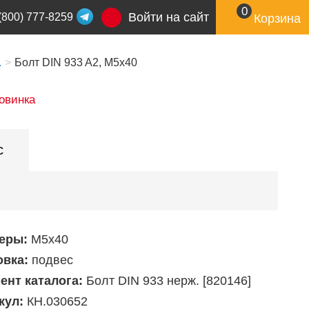
0
Войти на сайт
(800) 777-8259
Корзина
.
Болт DIN 933 A2, М5х40
овинка
с
еры:
М5х40
овка:
подвес
ент каталога:
Болт DIN 933 нерж. [820146]
кул:
КН.030652