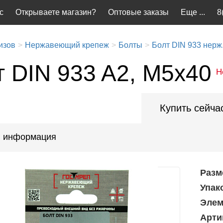
с
Открываете магазин?
Оптовые заказы
Еще ...
8
изов
Нержавеющий крепеж
Болты
Болт DIN 933 нерж
т DIN 933 A2, М5х40
Н
Купить сейча
 информация
Разм
Упак
Элем
Арти