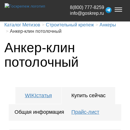
8(800) 777-8259
Toggl
info@goskrep.ru
naviga
Каталог Метизов
Строительный крепеж
Анкеры
Анкер-клин потолочный
Анкер-клин
потолочный
WIKIстатья
Купить сейчас
Общая информация
Прайс-лист