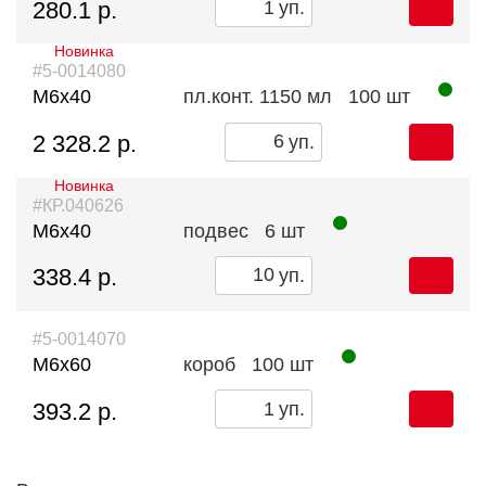
280.1 р.
уп.
Новинка
#5-0014080
М6х40
пл.конт. 1150 мл
100 шт
2 328.2 р.
уп.
Новинка
#КР.040626
М6х40
подвес
6 шт
338.4 р.
уп.
#5-0014070
М6х60
короб
100 шт
393.2 р.
уп.