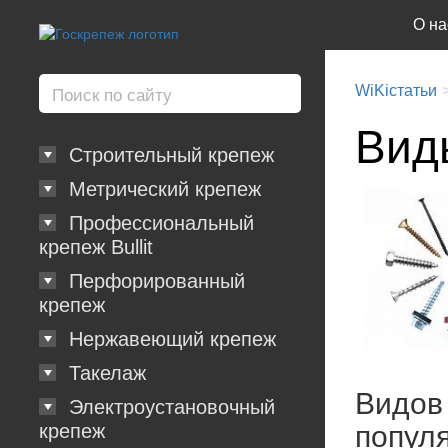
О на
WiKiстатьи
Вид
Строительный крепеж
Метрический крепеж
Профессиональный
крепеж Bullit
Перфорированный
крепеж
Нержавеющий крепеж
Такелаж
Видов
Электроустановочный
попул
крепеж