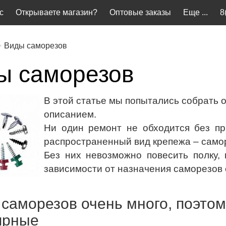
с
Открываете магазин?
Оптовые заказы
Еще ...
8
Виды саморезов
ы саморезов
В этой статье мы попытались собрать 
описанием.
Ни один ремонт не обходится без п
распространенный вид крепежа – само
Без них невозможно повесить полку, 
зависимости от назначения саморезов 
 саморезов очень много, поэто
ярные