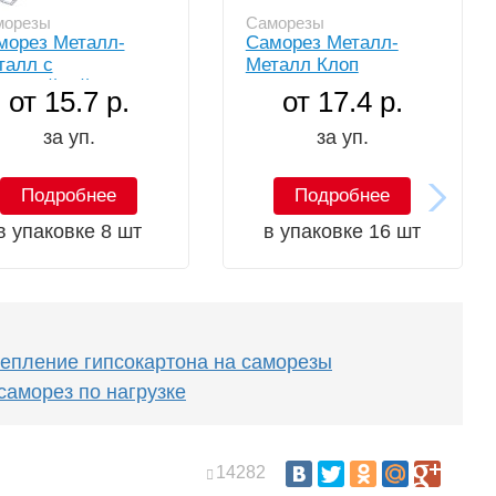
морезы
Саморезы
морез Металл-
Саморез Металл-
талл с
Металл Клоп
ессшайбой сверло
от 15.7 р.
от 17.4 р.
за уп.
за уп.
Подробнее
Подробнее
в упаковке 8 шт
в упаковке 16 шт
епление гипсокартона на саморезы
саморез по нагрузке
14282