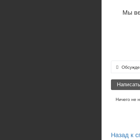
Мы ве
Обсужде
Написать
Ничего не 
Назад к с