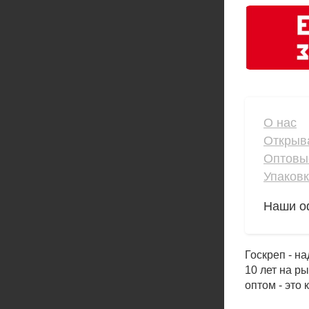
О нас
Открыв
Оптовы
Упаков
Наши о
Госкреп - н
10 лет на р
оптом - это 