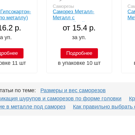
Саморезы
Са
Гипсокартон-
Саморез Металл-
Са
по металлу)
Металл с
Ме
прессшайбой
пр
16.2 р.
от 15.4 р.
а уп.
за уп.
дробнее
Подробнее
овке 11 шт
в упаковке 10 шт
татьи по теме:
Размеры и вес саморезов
икация шурупов и саморезов по форме головки
Кр
ие в металле под саморез
Как правильно выбрать 