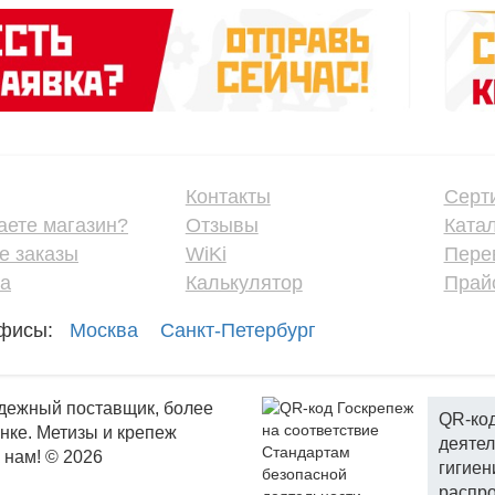
Контакты
Серт
аете магазин?
Отзывы
Ката
е заказы
WiKi
Пере
ка
Калькулятор
Прайс
фисы:
Москва
Санкт-Петербург
адежный поставщик, более
QR-код
ынке. Метизы и крепеж
деятел
к нам! © 2026
гигиен
распро