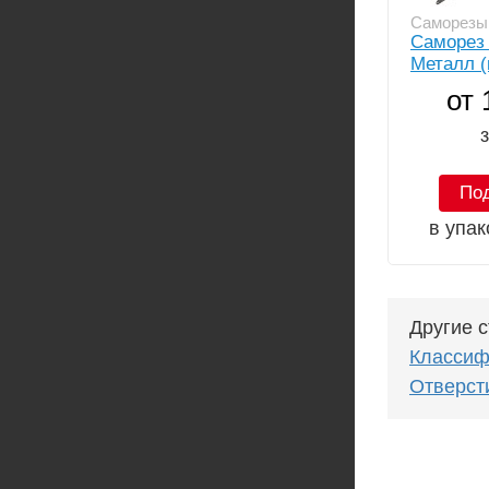
Саморезы
Саморез 
Металл (
от 
з
По
в упак
Другие с
Классиф
Отверст