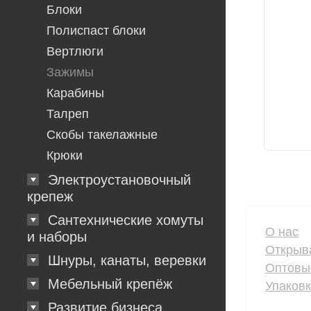
Блоки
Полиспаст блоки
Вертлюги
Зажимы
Карабины
Талреп
Скобы такелажные
Крюки
Электроустановочный
крепеж
Сантехнические хомуты
О нас
и наборы
Открыв
Шнуры, канаты, веревки
Оптовы
Мебельный крепёж
Упаков
Развитие бизнеса