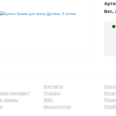
Арти
Вес, 
Контакты
Серт
аете магазин?
Отзывы
Ката
е заказы
WiKi
Пере
ка
Калькулятор
Прайс