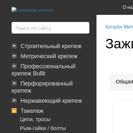
О на
Каталог Мет
Заж
Строительный крепеж
Метрический крепеж
Профессиональный
крепеж Bullit
Общая
Перфорированный
крепеж
Нержавеющий крепеж
Такелаж
Цепи, тросы
Рым-гайки / болты