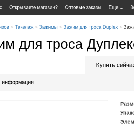
с
Открываете магазин?
Оптовые заказы
Еще ...
8
изов
Такелаж
Зажимы
Зажим для троса Duplex
Зажи
им для троса Дуплек
Купить сейча
 информация
Разм
Упак
Элем