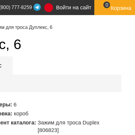
0
Войти на сайт
(800) 777-8259
Корзина
м для троса Дуплекс, 6
с, 6
с
еры:
6
овка:
короб
ент каталога:
Зажим для троса Duplex
[806823]