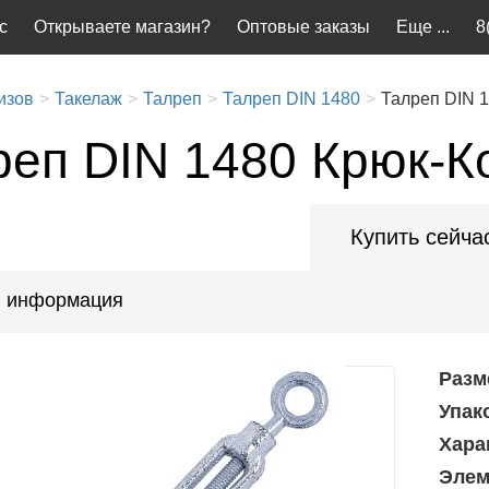
с
Открываете магазин?
Оптовые заказы
Еще ...
8
изов
Такелаж
Талреп
Талреп DIN 1480
Талреп DIN 1
реп DIN 1480 Крюк-К
Купить сейча
 информация
Разм
Упак
Хара
Элем