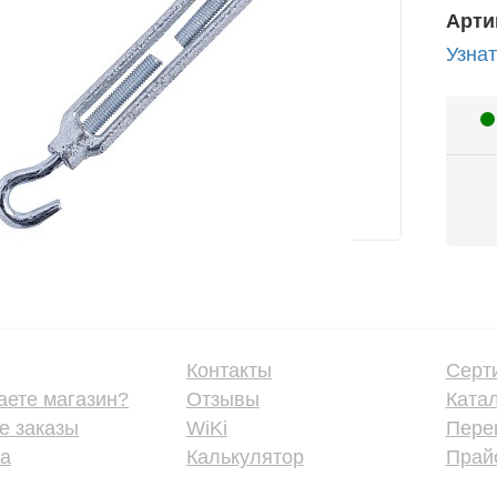
Арти
Узнат
Контакты
Серт
аете магазин?
Отзывы
Ката
е заказы
WiKi
Пере
ка
Калькулятор
Прайс