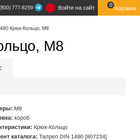
0
Войти на сайт
(800) 777-8259
Корзина
480 Крюк-Кольцо, М8
ольцо, М8
с
еры:
М8
овка:
короб
ктеристики:
Крюк-Кольцо
ент каталога:
Талреп DIN 1480 [807234]