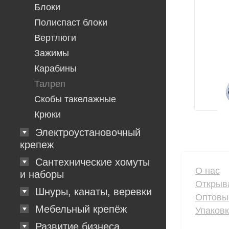
Блоки
Полиспаст блоки
Вертлюги
Зажимы
Карабины
Талреп
Скобы такелажные
Крюки
Электроустановочный
крепеж
Сантехнические хомуты
О нас
и наборы
Открыв
Шнуры, канаты, веревки
Оптовы
Мебельный крепёж
Упаков
Развитие бизнеса