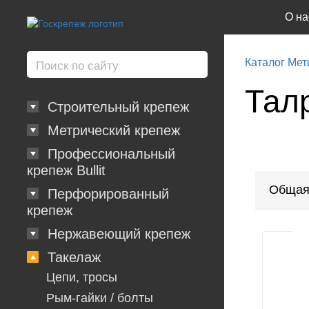
О на
Каталог Мет
Тал
Строительный крепеж
Метрический крепеж
Профессиональный
крепеж Bullit
Общая
Перфорированный
крепеж
Нержавеющий крепеж
Такелаж
Цепи, тросы
Рым-гайки / болты