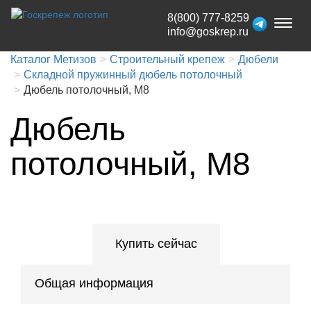
8(800) 777-8259
Toggl
info@goskrep.ru
naviga
Каталог Метизов
Строительный крепеж
Дюбели
Складной пружинный дюбель потолочный
Дюбель потолочный, M8
Дюбель
потолочный, M8
Купить сейчас
Общая информация