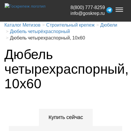
8(800) 777-8259
Toggl
info@goskrep.ru
naviga
Каталог Метизов
Строительный крепеж
Дюбели
Дюбель четырёхраспорный
Дюбель четырехраспорный, 10x60
Дюбель
четырехраспорный,
10x60
Купить сейчас