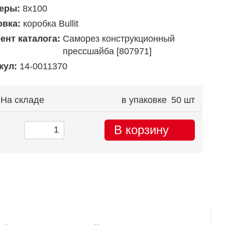
еры:
8х100
овка:
коробка Bullit
ент каталога:
Саморез конструкционный
прессшайба [807971]
кул:
14-0011370
На складе
в упаковке
50 шт
В корзину