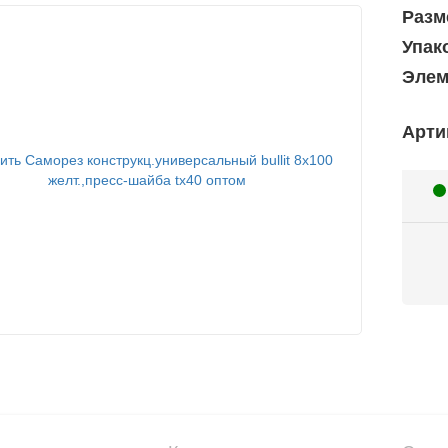
Разм
Упак
Элем
Арти