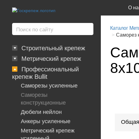
О на
Каталог Мет
Саморез к
Само
Строительный крепеж
Метрический крепеж
8х1
Профессиональный
крепеж Bullit
Саморезы усиленные
Саморезы
конструкционные
Дюбели нейлон
Анкеры усиленные
Общая
Метрический крепеж
усиленный