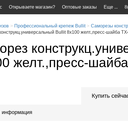
с
Открываете магазин?
Оптовые заказы
Еще ...
8
изов
Профессиональный крепеж Bullit
Саморезы конст
онструкц.универсальный Bullit 8х100 желт.,пресс-шайба TX
рез конструкц.униве
00 желт.,пресс-шайб
Купить сейча
 информация