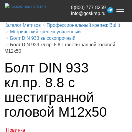
8(800) 777-8259
Toggl
info@goskrep.ru
naviga
Каталог Метизов
Профессиональный крепеж Bullit
Метрический крепеж усиленный
Болт DIN 933 высокопрочный
Болт DIN 933 кл.пр. 8.8 с шестигранной головой
М12x50
Болт DIN 933
кл.пр. 8.8 с
шестигранной
головой М12x50
Новинка