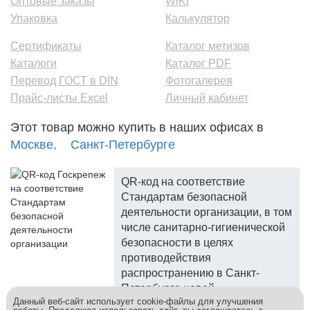
Оптовые заказы
WiKi
Упаковка
Калькулятор
Сертификаты
Каталог метизов
Каталоги
Каталог PDF
Перевод ГОСТ в DIN
Фотогалерея
Прайс-листы Excel
Личный кабинет
Этот товар можно купить в наших офисах в
Москве,
Санкт-Петербурге
QR-код на соответствие
Стандартам безопасной
деятельности организации, в том
числе санитарно-гигиенической
безопасности в целях
противодействия
распространению в Санкт-
Петербурге новой
Данный веб-сайт использует cookie-файлы для улучшения
коронавирусной инфекции.