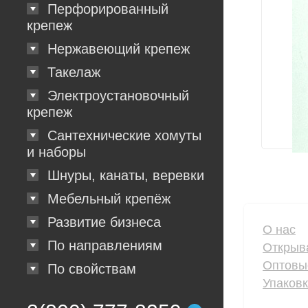
Перфорированный
крепеж
Нержавеющий крепеж
Такелаж
Электроустановочный
крепеж
Сантехнические хомуты
и наборы
Шнуры, канаты, веревки
Мебельный крепёж
Развитие бизнеса
О нас
По направлениям
Открыв
Оптовы
По свойствам
Упаков