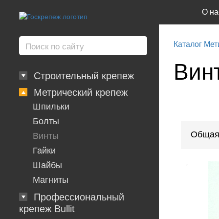
О на
Каталог Мет
Вин
Строительный крепеж
Метрический крепеж
Шпильки
Болты
Общая
Винты
Гайки
Шайбы
Магниты
Профессиональный
крепеж Bullit