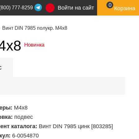
0
Войти на сайт
(800) 777-8259
Корзина
Винт DIN 7985 полукр. М4х8
4х8
Новинка
с
еры:
М4х8
овка:
подвес
ент каталога:
Винт DIN 7985 цинк [803285]
кул:
6-0054870