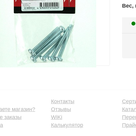
Вес, 
Контакты
Серт
аете магазин?
Отзывы
Ката
е заказы
WiKi
Пере
ка
Калькулятор
Прайс