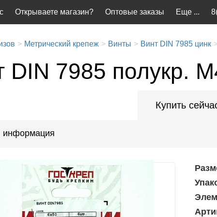
с
Открываете магазин?
Оптовые заказы
Еще ...
8
изов
Метрический крепеж
Винты
Винт DIN 7985 цинк
т DIN 7985 полукр. М
Купить сейча
 информация
Разм
Упак
Элем
Арти