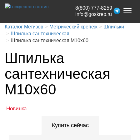
8(800) 777-8259
Toggl
info@goskrep.ru
naviga
Каталог Метизов
Метрический крепеж
Шпильки
Шпилька сантехническая
Шпилька сантехническая М10x60
Шпилька
сантехническая
М10x60
Новинка
Купить сейчас