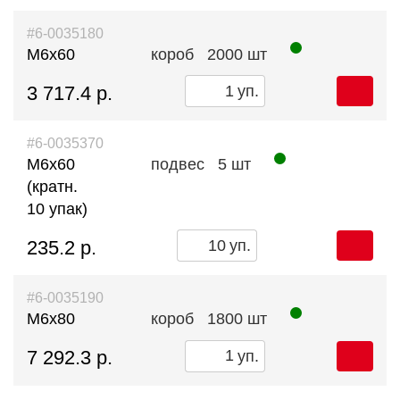
#6-0035180
М6х60
короб
2000 шт
3 717.4 р.
уп.
#6-0035370
М6х60
подвес
5 шт
(кратн.
10 упак)
235.2 р.
уп.
#6-0035190
М6х80
короб
1800 шт
7 292.3 р.
уп.