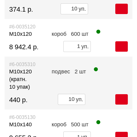
374.1 р.
уп.
#6-0035120
М10х120
короб
600 шт
8 942.4 р.
уп.
#6-0035310
М10х120
подвес
2 шт
(кратн.
10 упак)
440 р.
уп.
#6-0035130
М10х140
короб
500 шт