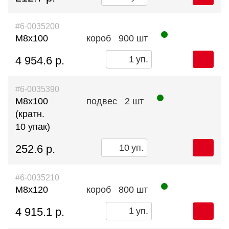
#6-0035200
М8х100
короб
900 шт
4 954.6 р.
уп.
#6-0035390
М8х100
подвес
2 шт
(кратн.
10 упак)
252.6 р.
уп.
#6-0035210
М8х120
короб
800 шт
4 915.1 р.
уп.