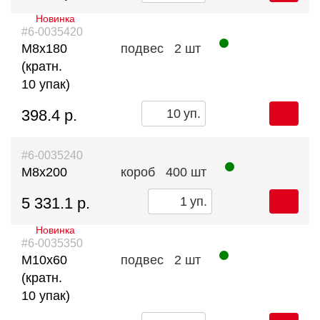
Новинка
#6-0035420
М8х180
подвес
2 шт
(кратн.
10 упак)
398.4 р.
уп.
#6-0035240
М8х200
короб
400 шт
5 331.1 р.
уп.
Новинка
#6-0035350
М10х60
подвес
2 шт
(кратн.
10 упак)