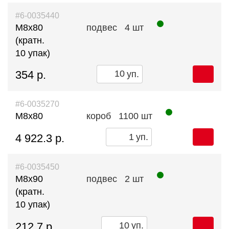
#6-0035440
М8х80
подвес
4 шт
(кратн.
10 упак)
354 р.
уп.
#6-0035270
М8х80
короб
1100 шт
4 922.3 р.
уп.
#6-0035450
М8х90
подвес
2 шт
(кратн.
10 упак)
212.7 р.
уп.