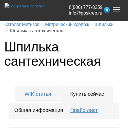
8(800) 777-8259
Toggl
info@goskrep.ru
naviga
Каталог Метизов
Метрический крепеж
Шпильки
Шпилька сантехническая
Шпилька
сантехническая
WIKIстатья
Купить сейчас
Общая информация
Прайс-лист