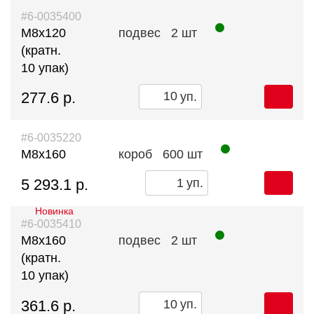
#6-0035400
М8х120
подвес
2 шт
(кратн.
10 упак)
277.6 р.
уп.
#6-0035220
М8х160
короб
600 шт
5 293.1 р.
уп.
Новинка
#6-0035410
М8х160
подвес
2 шт
(кратн.
10 упак)
361.6 р.
уп.