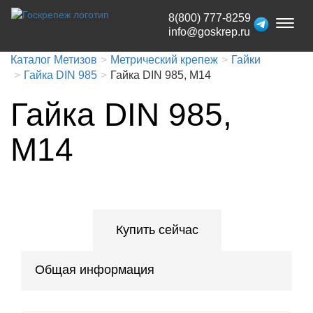
8(800) 777-8259
Toggl
info@goskrep.ru
naviga
Каталог Метизов
Метрический крепеж
Гайки
Гайка DIN 985
Гайка DIN 985, М14
Гайка DIN 985,
М14
Купить сейчас
Общая информация