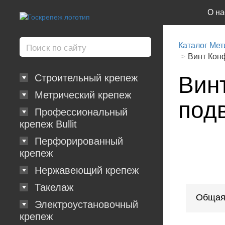
О на
Каталог Мет
Винт Конф
Вин
Строительный крепеж
Метрический крепеж
под
Профессиональный
крепеж Bullit
Перфорированный
крепеж
Нержавеющий крепеж
Такелаж
Общая
Электроустановочный
крепеж