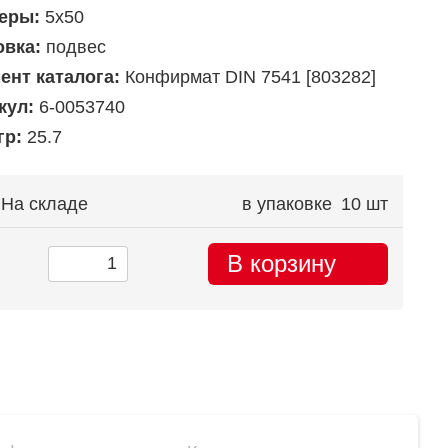
еры:
5х50
овка:
подвес
ент каталога:
Конфирмат DIN 7541 [803282]
кул:
6-0053740
гр:
25.7
На складе
в упаковке
10 шт
В корзину