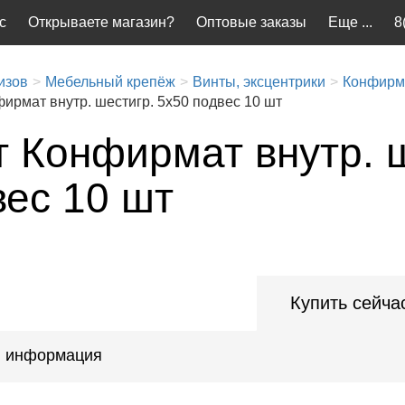
с
Открываете магазин?
Оптовые заказы
Еще ...
8
изов
Мебельный крепёж
Винты, эксцентрики
Конфирм
ирмат внутр. шестигр. 5x50 подвес 10 шт
т Конфирмат внутр. ш
вес 10 шт
Купить сейча
 информация