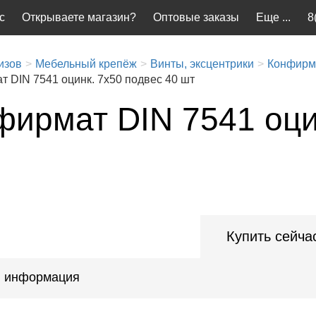
с
Открываете магазин?
Оптовые заказы
Еще ...
8
изов
Мебельный крепёж
Винты, эксцентрики
Конфирм
 DIN 7541 оцинк. 7х50 подвес 40 шт
фирмат DIN 7541 оци
Купить сейча
 информация