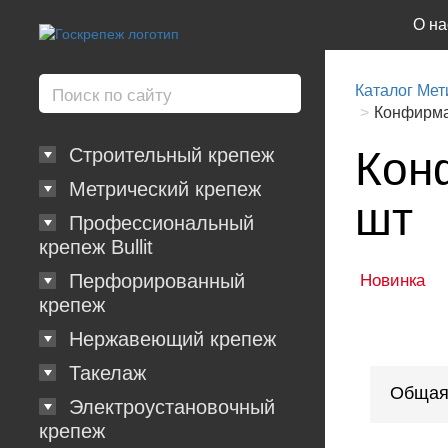
О на
Каталог Мет
Конфирмат
Кон
Строительный крепеж
Метрический крепеж
шт
Профессиональный
крепеж Bullit
Перфорированный
Новинка
крепеж
Нержавеющий крепеж
Такелаж
Общая
Электроустановочный
крепеж