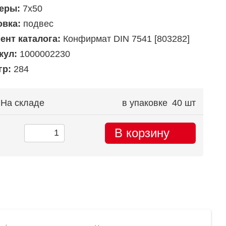
еры:
7х50
овка:
подвес
ент каталога:
Конфирмат DIN 7541 [803282]
кул:
1000002230
гр:
284
На складе
в упаковке
40 шт
В корзину