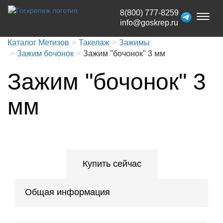
8(800) 777-8259
Toggl
info@goskrep.ru
naviga
Каталог Метизов
Такелаж
Зажимы
Зажим бочонок
Зажим "бочонок" 3 мм
Зажим "бочонок" 3
мм
Купить сейчас
Общая информация