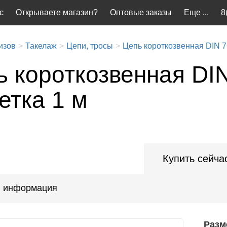
с
Открываете магазин?
Оптовые заказы
Еще ...
8
изов
Такелаж
Цепи, тросы
Цепь короткозвенная DIN 
ь короткозвенная DIN
етка 1 м
Купить сейча
 информация
Разм