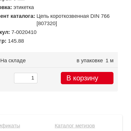
овка:
этикетка
ент каталога:
Цепь короткозвенная DIN 766
[807320]
кул:
7-0020410
гр:
145.88
На складе
в упаковке
1 м
В корзину
ификаты
Каталог метизов