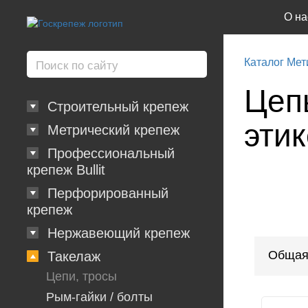
О на
Каталог Мет
Цеп
Строительный крепеж
этик
Метрический крепеж
Профессиональный
крепеж Bullit
Перфорированный
крепеж
Нержавеющий крепеж
Общая
Такелаж
Цепи, тросы
Рым-гайки / болты