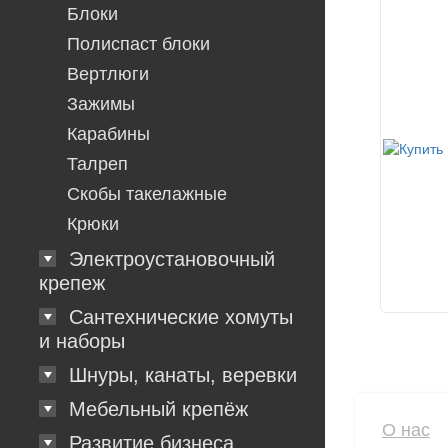
Блоки
Полиспаст блоки
Вертлюги
Зажимы
Карабины
Талреп
Скобы такелажные
Крюки
Электроустановочный
крепеж
Сантехнические хомуты
и наборы
Шнуры, канаты, веревки
Мебельный крепёж
О нас
Развитие бизнеса