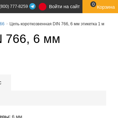
0
Войти на сайт
(800) 777-8259
Корзина
766
Цепь короткозвенная DIN 766, 6 мм этикетка 1 м
 766, 6 мм
с
еры:
6 мм