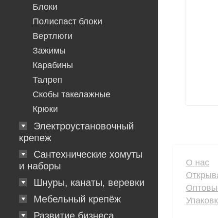
Блоки
Полиспаст блоки
Вертлюги
Зажимы
Карабины
Талреп
Скобы такелажные
Крюки
Электроустановочный
крепеж
Сантехнические хомуты
О нас
и наборы
Открыв
Шнуры, канаты, веревки
Оптовы
Мебельный крепёж
Упаков
Развитие бизнеса