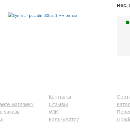
Вес, 
Контакты
Серт
аете магазин?
Отзывы
Ката
е заказы
WiKi
Пере
ка
Калькулятор
Прайс