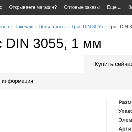
с
Открываете магазин?
Оптовые заказы
Еще ...
8
изов
Такелаж
Цепи, тросы
Трос DIN 3055
Трос DIN 3
 DIN 3055, 1 мм
Купить сейча
 информация
Разм
Упак
Элем
Арти