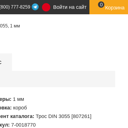
0
Войти на сайт
(800) 777-8259
Корзина
055, 1 мм
с
еры:
1 мм
овка:
короб
ент каталога:
Трос DIN 3055 [807261]
кул:
7-0018770