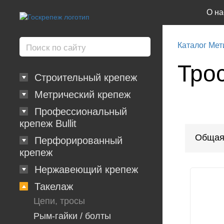
О на
Каталог Мет
Трос
Строительный крепеж
Метрический крепеж
Профессиональный
крепеж Bullit
Общая
Перфорированный
крепеж
Нержавеющий крепеж
Такелаж
Цепи, тросы
Рым-гайки / болты