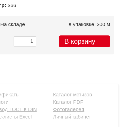
гр:
366
На складе
в упаковке
200 м
В корзину
ификаты
Каталог метизов
логи
Каталог PDF
вод ГОСТ в DIN
Фотогалерея
-листы Excel
Личный кабинет