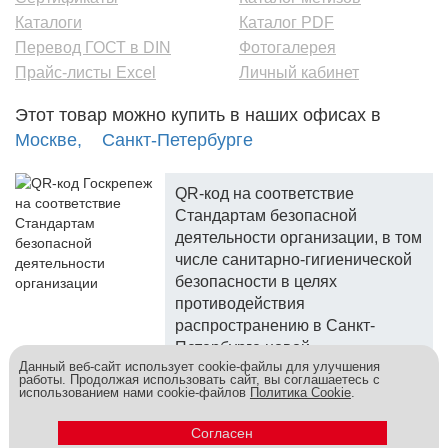
Каталоги
Каталог PDF
Перевод ГОСТ в DIN
Фотогалерея
Прайс-листы Excel
Личный кабинет
Этот товар можно купить в наших офисах в
Москве,
Санкт-Петербурге
QR-код на соответствие
Стандартам безопасной
деятельности организации, в том
числе санитарно-гигиенической
безопасности в целях
противодействия
распространению в Санкт-
Петербурге новой
Данный веб-сайт использует cookie-файлы для улучшения
коронавирусной инфекции.
работы. Продолжая использовать сайт, вы соглашаетесь с
использованием нами cookie-файлов
Политика Cookie
.
Госкреп - надежный поставщик, более 10 лет на рынке.
Метизы и крепеж оптом - это к нам! © 2026
Согласен