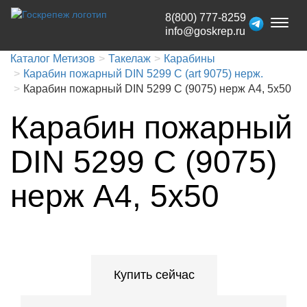
8(800) 777-8259
Toggl
info@goskrep.ru
naviga
Каталог Метизов
Такелаж
Карабины
Карабин пожарный DIN 5299 C (art 9075) нерж.
Карабин пожарный DIN 5299 C (9075) нерж A4, 5x50
Карабин пожарный
DIN 5299 C (9075)
нерж A4, 5x50
Купить сейчас