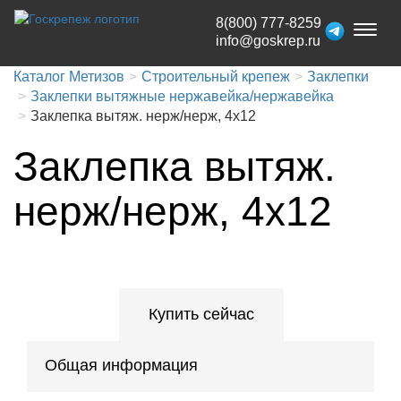
8(800) 777-8259
Toggl
info@goskrep.ru
naviga
Каталог Метизов
Строительный крепеж
Заклепки
Заклепки вытяжные нержавейка/нержавейка
Заклепка вытяж. нерж/нерж, 4x12
Заклепка вытяж.
нерж/нерж, 4x12
Купить сейчас
Общая информация