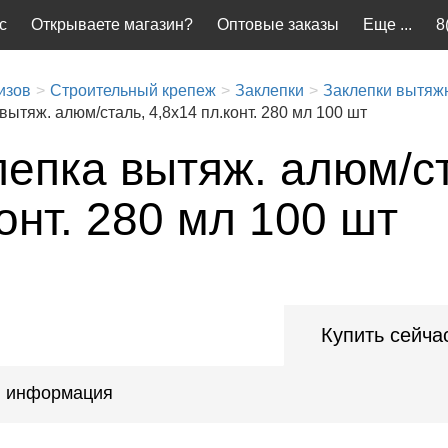
с
Открываете магазин?
Оптовые заказы
Еще ...
8
изов
Строительный крепеж
Заклепки
Заклепки вытяж
вытяж. алюм/сталь, 4,8х14 пл.конт. 280 мл 100 шт
лепка вытяж. алюм/ст
онт. 280 мл 100 шт
Купить сейча
 информация