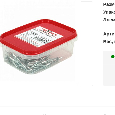
Разм
Упак
Элем
Арти
Вес, 