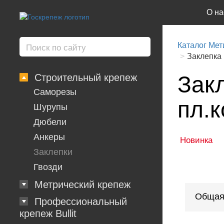
О на
Каталог Мет
Заклепка 
Зак
Строительный крепеж
Саморезы
пл.к
Шурупы
Дюбели
Анкеры
Новинка
Заклепки
Гвозди
Метрический крепеж
Общая
Профессиональный
крепеж Bullit