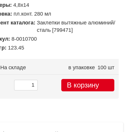
еры:
4,8х14
овка:
пл.конт. 280 мл
ент каталога:
Заклепки вытяжные алюминий/
сталь [799471]
кул:
8-0010700
гр:
123.45
На складе
в упаковке
100 шт
В корзину