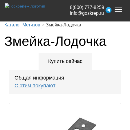
8(800) 777-8259
Toggl
info@goskrep.ru
naviga
Каталог Метизов
Змейка-Лодочка
Змейка-Лодочка
Купить сейчас
Общая информация
С этим покупают