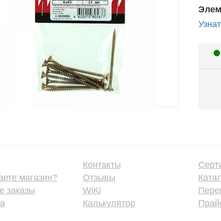
Элем
Узнат
Контакты
Серт
аете магазин?
Отзывы
Ката
е заказы
WiKi
Пере
ка
Калькулятор
Прайс