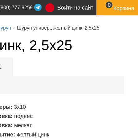
0
Войти на сайт
(800) 777-8259
Корзина
шуруп
Шуруп универ., желтый цинк, 2,5х25
инк, 2,5х25
с
еры:
3х10
овка:
подвес
овка:
мелкая
ытие:
желтый цинк