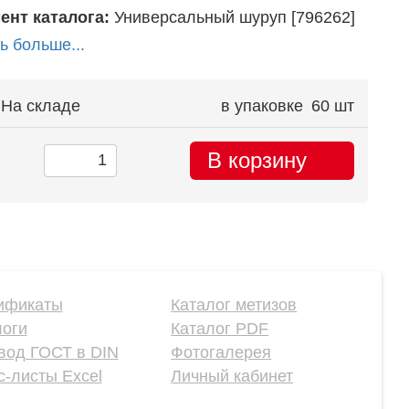
ент каталога:
Универсальный шуруп [796262]
ь больше...
На складе
в упаковке
60 шт
В корзину
ификаты
Каталог метизов
логи
Каталог PDF
вод ГОСТ в DIN
Фотогалерея
-листы Excel
Личный кабинет