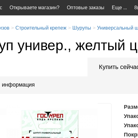
с
Открываете магазин?
Оптовые заказы
Еще ...
8
изов
Строительный крепеж
Шурупы
Универсальный 
п универ., желтый ц
Купить сейча
 информация
Разм
Упак
Упак
Покр