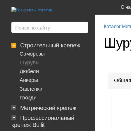
О на
Каталог Мет
Шуру
Строительный крепеж
Саморезы
Шурупы
Дюбели
Анкеры
Общая
Заклепки
Гвозди
Метрический крепеж
Профессиональный
крепеж Bullit