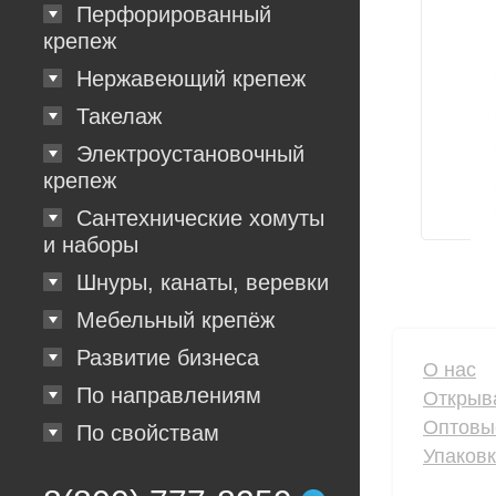
Перфорированный
крепеж
Нержавеющий крепеж
Такелаж
Электроустановочный
крепеж
Сантехнические хомуты
и наборы
Шнуры, канаты, веревки
Мебельный крепёж
Развитие бизнеса
О нас
По направлениям
Открыв
Оптовы
По свойствам
Упаков