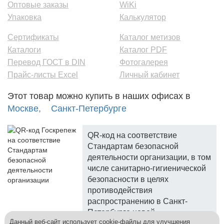
Оптовые заказы
WiKi
Упаковка
Калькулятор
Сертификаты
Каталог метизов
Каталоги
Каталог PDF
Перевод ГОСТ в DIN
Фотогалерея
Прайс-листы Excel
Личный кабинет
Этот товар можно купить в наших офисах в
Москве,
Санкт-Петербурге
QR-код на соответствие
Стандартам безопасной
деятельности организации, в том
числе санитарно-гигиенической
безопасности в целях
противодействия
распространению в Санкт-
Петербурге новой
Данный веб-сайт использует cookie-файлы для улучшения
коронавирусной инфекции.