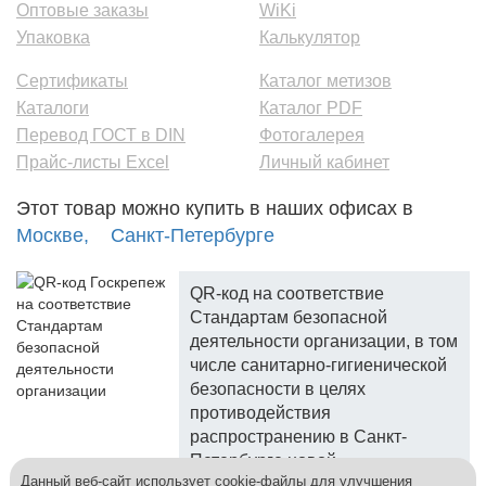
Оптовые заказы
WiKi
Упаковка
Калькулятор
Сертификаты
Каталог метизов
Каталоги
Каталог PDF
Перевод ГОСТ в DIN
Фотогалерея
Прайс-листы Excel
Личный кабинет
Этот товар можно купить в наших офисах в
Москве,
Санкт-Петербурге
QR-код на соответствие
Стандартам безопасной
деятельности организации, в том
числе санитарно-гигиенической
безопасности в целях
противодействия
распространению в Санкт-
Петербурге новой
Данный веб-сайт использует cookie-файлы для улучшения
коронавирусной инфекции.