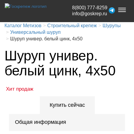
8(800) 777-8259
Toggl
info@goskrep.ru
naviga
Каталог Метизов
Строительный крепеж
Шурупы
Универсальный шуруп
Шуруп универ. белый цинк, 4x50
Шуруп универ.
белый цинк, 4x50
Хит продаж
Купить сейчас
Общая информация