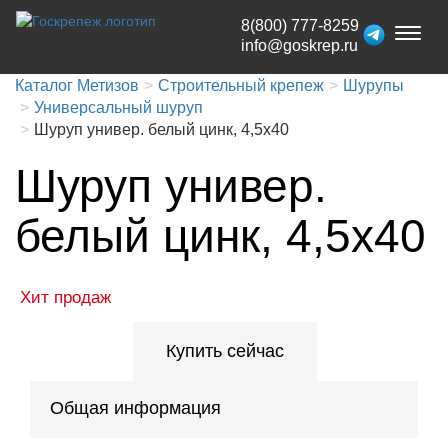
8(800) 777-8259
Toggl
info@goskrep.ru
naviga
Каталог Метизов
Строительный крепеж
Шурупы
Универсальный шуруп
Шуруп универ. белый цинк, 4,5x40
Шуруп универ.
белый цинк, 4,5x40
Хит продаж
Купить сейчас
Общая информация