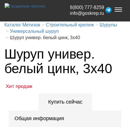
8(800) 777-8259
Toggl
info@goskrep.ru
naviga
Каталог Метизов
Строительный крепеж
Шурупы
Универсальный шуруп
Шуруп универ. белый цинк, 3x40
Шуруп универ.
белый цинк, 3x40
Хит продаж
Купить сейчас
Общая информация