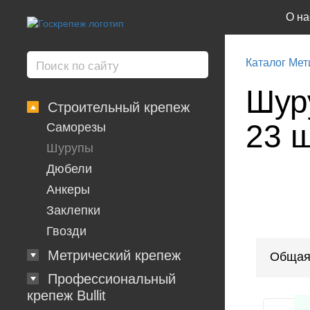
О на
Каталог Мет
Шуру
Строительный крепеж
23 
Саморезы
Шурупы
Дюбели
Анкеры
Заклепки
Гвозди
Метрический крепеж
Общая
Профессиональный
крепеж Bullit