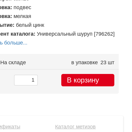
овка:
подвес
овка:
мелкая
ытие:
белый цинк
ент каталога:
Универсальный шуруп [796262]
ь больше...
На складе
в упаковке
23 шт
В корзину
ификаты
Каталог метизов