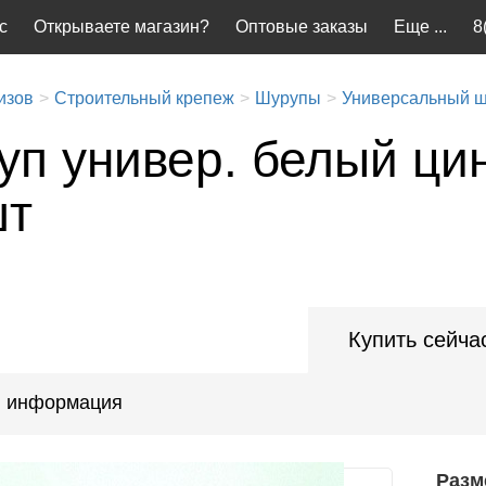
с
Открываете магазин?
Оптовые заказы
Еще ...
8
изов
Строительный крепеж
Шурупы
Универсальный 
п универ. белый цин
шт
Купить сейча
 информация
Разм