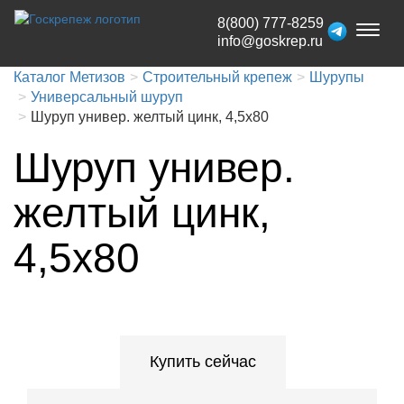
8(800) 777-8259
Toggl
info@goskrep.ru
naviga
Каталог Метизов
Строительный крепеж
Шурупы
Универсальный шуруп
Шуруп универ. желтый цинк, 4,5х80
Шуруп универ.
желтый цинк,
4,5х80
Купить сейчас