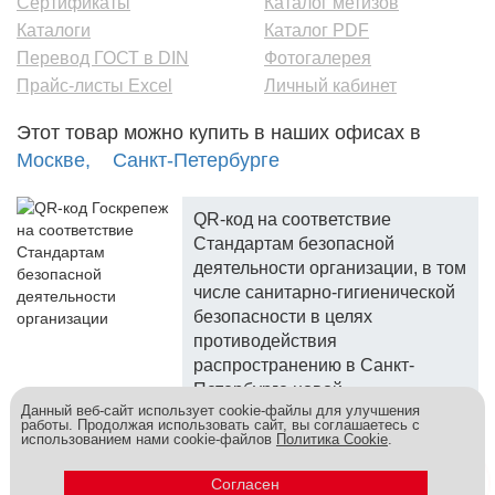
Сертификаты
Каталог метизов
Каталоги
Каталог PDF
Перевод ГОСТ в DIN
Фотогалерея
Прайс-листы Excel
Личный кабинет
Этот товар можно купить в наших офисах в
Москве,
Санкт-Петербурге
QR-код на соответствие
Стандартам безопасной
деятельности организации, в том
числе санитарно-гигиенической
безопасности в целях
противодействия
распространению в Санкт-
Петербурге новой
Данный веб-сайт использует cookie-файлы для улучшения
коронавирусной инфекции.
работы. Продолжая использовать сайт, вы соглашаетесь с
использованием нами cookie-файлов
Политика Cookie
.
Госкреп - надежный поставщик, более 10 лет на рынке.
Метизы и крепеж оптом - это к нам! © 2026
Согласен