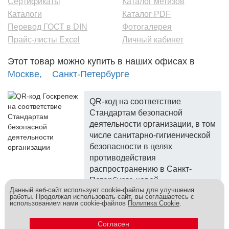
Сертификаты
Каталог метизов
Каталоги
Каталог PDF
Перевод ГОСТ в DIN
Фотогалерея
Прайс-листы Excel
Личный кабинет
Этот товар можно купить в наших офисах в
Москве,
Санкт-Петербурге
QR-код на соответствие
Стандартам безопасной
деятельности организации, в том
числе санитарно-гигиенической
безопасности в целях
противодействия
распространению в Санкт-
Петербурге новой
Данный веб-сайт использует cookie-файлы для улучшения
коронавирусной инфекции.
работы. Продолжая использовать сайт, вы соглашаетесь с
использованием нами cookie-файлов
Политика Cookie
.
Госкреп - надежный поставщик, более 10 лет на рынке.
Метизы и крепеж оптом - это к нам! © 2026
Согласен