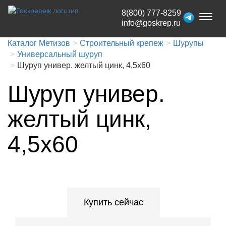
8(800) 777-8259
Toggl
info@goskrep.ru
naviga
Каталог Метизов
Строительный крепеж
Шурупы
Универсальный шуруп
Шуруп универ. желтый цинк, 4,5x60
Шуруп универ.
желтый цинк,
4,5x60
Купить сейчас