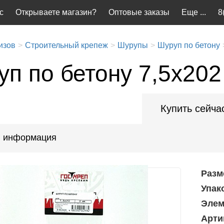
с
Открываете магазин?
Оптовые заказы
Еще ...
8
изов
Строительный крепеж
Шурупы
Шуруп по бетону
п по бетону 7,5x202
Купить сейча
 информация
Разм
Упак
Элем
Арти