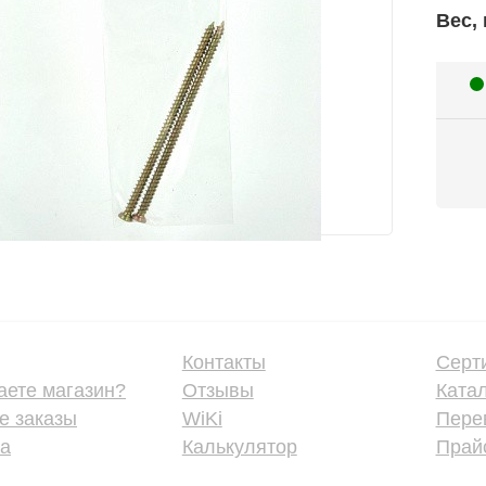
Вес, 
Контакты
Серт
аете магазин?
Отзывы
Ката
е заказы
WiKi
Пере
ка
Калькулятор
Прайс