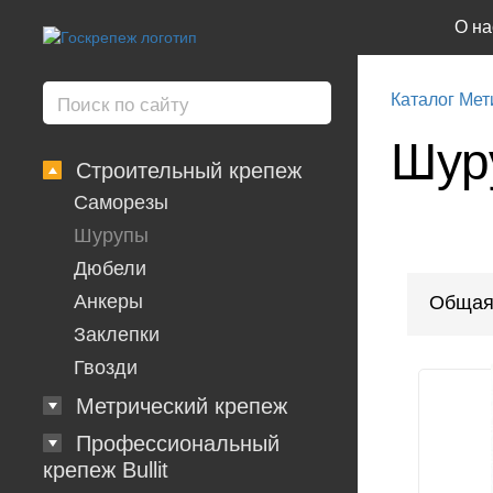
О на
Каталог Мет
Шуру
Строительный крепеж
Саморезы
Шурупы
Дюбели
Анкеры
Общая
Заклепки
Гвозди
Метрический крепеж
Профессиональный
крепеж Bullit