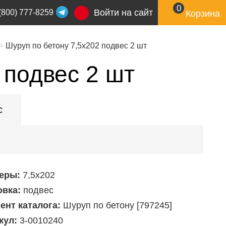
0
Войти на сайт
(800) 777-8259
Корзина
Шуруп по бетону 7,5x202 подвес 2 шт
 подвес 2 шт
с
еры:
7,5х202
овка:
подвес
ент каталога:
Шуруп по бетону [797245]
кул:
3-0010240