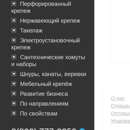
Перфорированный
крепеж
Нержавеющий крепеж
Такелаж
Электроустановочный
крепеж
Сантехнические хомуты
и наборы
Шнуры, канаты, веревки
Мебельный крепёж
Развитие бизнеса
О нас
По направлениям
Открыв
По свойствам
Оптовы
Упаков