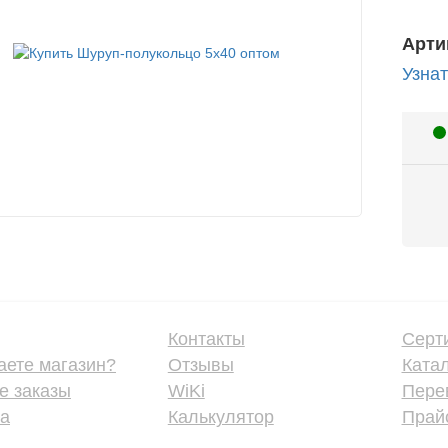
Арти
Узнат
Контакты
Серт
аете магазин?
Отзывы
Ката
е заказы
WiKi
Пере
ка
Калькулятор
Прайс