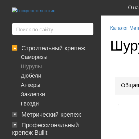
О на
Каталог Мет
Шур
Строительный крепеж
Саморезы
Шурупы
Дюбели
Анкеры
Общая
Заклепки
Гвозди
Метрический крепеж
Профессиональный
крепеж Bullit