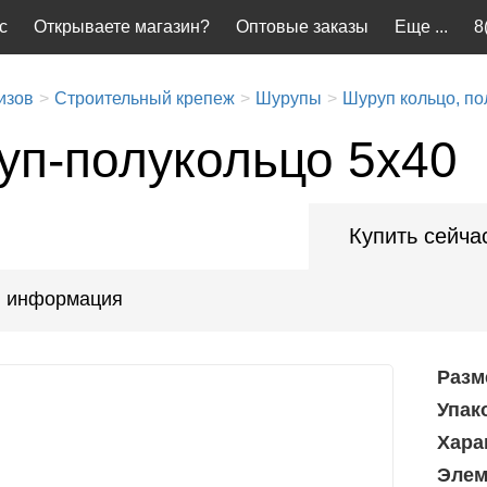
с
Открываете магазин?
Оптовые заказы
Еще ...
8
изов
Строительный крепеж
Шурупы
Шуруп кольцо, по
уп-полукольцо 5х40
Купить сейча
 информация
Разм
Упак
Хара
Элем