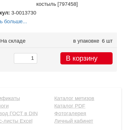
костыль [797458]
кул:
3-0013730
ь больше...
На складе
в упаковке
6 шт
В корзину
ификаты
Каталог метизов
логи
Каталог PDF
вод ГОСТ в DIN
Фотогалерея
-листы Excel
Личный кабинет