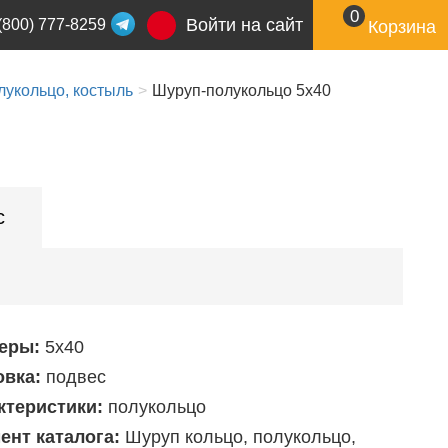
0
Войти на сайт
(800) 777-8259
Корзина
лукольцо, костыль
Шуруп-полукольцо 5х40
с
еры:
5х40
овка:
подвес
ктеристики:
полукольцо
ент каталога:
Шуруп кольцо, полукольцо,