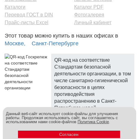
Каталоги
Каталог PDF
Перевод ГОСТ в DIN
Фотогалерея
Прайс-листы Excel
Личный кабинет
Этот товар можно купить в наших офисах в
Москве,
Санкт-Петербурге
QR-код на соответствие
Стандартам безопасной
деятельности организации, в том
числе санитарно-гигиенической
безопасности в целях
противодействия
распространению в Санкт-
Петербурге новой
Данный веб-сайт использует cookie-файлы для улучшения
коронавирусной инфекции.
работы. Продолжая использовать сайт, вы соглашаетесь с
использованием нами cookie-файлов
Политика Cookie
.
Госкреп - надежный поставщик, более 10 лет на рынке.
Метизы и крепеж оптом - это к нам! © 2026
Согласен