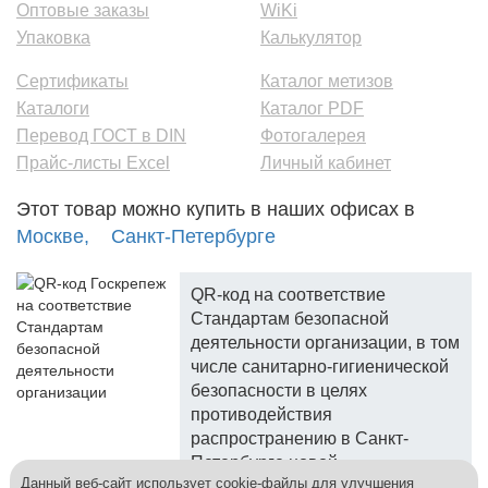
Оптовые заказы
WiKi
Упаковка
Калькулятор
Сертификаты
Каталог метизов
Каталоги
Каталог PDF
Перевод ГОСТ в DIN
Фотогалерея
Прайс-листы Excel
Личный кабинет
Этот товар можно купить в наших офисах в
Москве,
Санкт-Петербурге
QR-код на соответствие
Стандартам безопасной
деятельности организации, в том
числе санитарно-гигиенической
безопасности в целях
противодействия
распространению в Санкт-
Петербурге новой
Данный веб-сайт использует cookie-файлы для улучшения
коронавирусной инфекции.