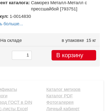
ент каталога:
Саморез Металл-Металл с
прессшайбой [793751]
кул:
1-0014830
ь больше...
На складе
в упаковке
15 кг
В корзину
ификаты
Каталог метизов
логи
Каталог PDF
вод ГОСТ в DIN
Фотогалерея
-листы Excel
Личный кабинет