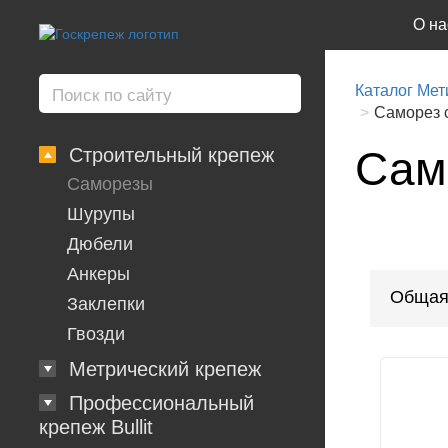
О на
Каталог Мет
Саморез с
Само
Строительный крепеж
Саморезы
Шурупы
Дюбели
Анкеры
Общая
Заклепки
Гвозди
Метрический крепеж
Профессиональный
крепеж Bullit