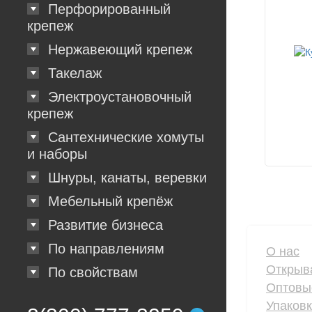
Перфорированный
крепеж
Нержавеющий крепеж
Такелаж
Электроустановочный
крепеж
Сантехнические хомуты
и наборы
Шнуры, канаты, веревки
Мебельный крепёж
Развитие бизнеса
По направлениям
О нас
Открыв
По свойствам
Оптовы
Упаков