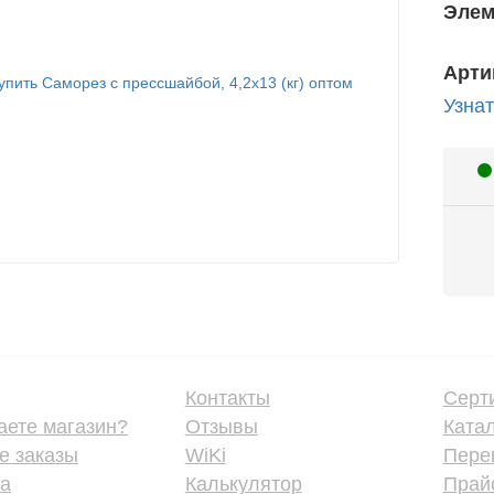
Элем
Арти
Узнат
Контакты
Серт
аете магазин?
Отзывы
Ката
е заказы
WiKi
Пере
ка
Калькулятор
Прайс