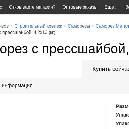
с
Открываете магазин?
Оптовые заказы
Еще ...
8
изов
Строительный крепеж
Саморезы
Саморез Метал
 прессшайбой, 4,2x13 (кг)
рез с прессшайбой, 
Купить сейча
 информация
Разм
Упак
Упак