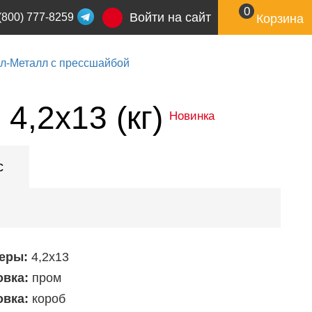
0
Войти на сайт
(800) 777-8259
Корзина
л-Металл с прессшайбой
4,2x13 (кг)
Новинка
с
еры:
4,2х13
овка:
пром
овка:
короб