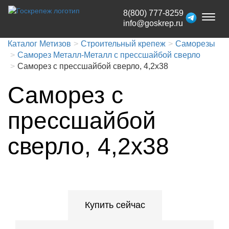
8(800) 777-8259
Toggl
info@goskrep.ru
naviga
Каталог Метизов
Строительный крепеж
Саморезы
Саморез Металл-Металл с прессшайбой сверло
Саморез с прессшайбой сверло, 4,2x38
Саморез с
прессшайбой
сверло, 4,2x38
Купить сейчас