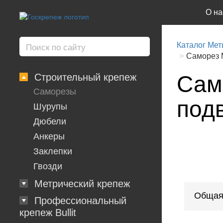
О на
Каталог Мет
Саморез М
Сам
Строительный крепеж
Саморезы
под
Шурупы
Дюбели
Анкеры
Заклепки
Гвозди
Метрический крепеж
Общая
Профессиональный
крепеж Bullit