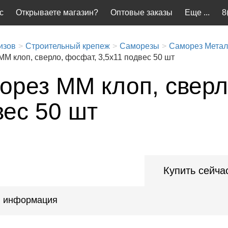
с
Открываете магазин?
Оптовые заказы
Еще ...
8
изов
Строительный крепеж
Саморезы
Саморез Метал
М клоп, сверло, фосфат, 3,5x11 подвес 50 шт
орез ММ клоп, сверл
вес 50 шт
Купить сейча
 информация