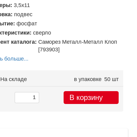
еры:
3,5х11
овка:
подвес
ытие:
фосфат
ктеристики:
сверло
ент каталога:
Саморез Металл-Металл Клоп
[793903]
ь больше...
На складе
в упаковке
50 шт
В корзину